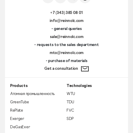
+7 (343) 385 08 01
info@reinnolc.com
- general queries
sale@reinnolc.com
- requests to the sales department
mto@reinnolc.com
- purchase of materials
Get a consultation
Products
Technologies
Атомная промышленность
WTU
GreenTube
TDU
RePlate
FVC
Exerger
SDP
DeGasExer