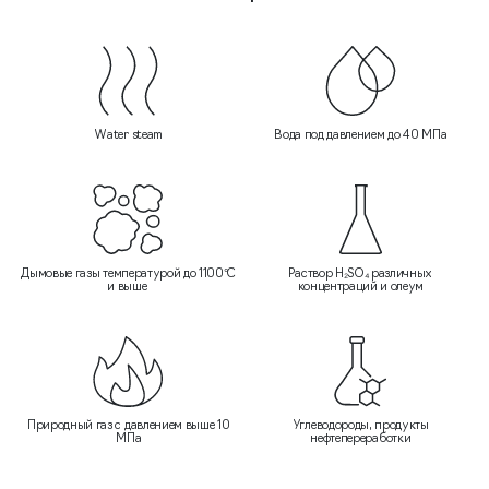
Water steam
Вода под давлением до 40 МПа
Дымовые газы температурой до 1100°C
Раствор H₂SO₄ различных
и выше
концентраций и олеум
Природный газ с давлением выше 10
Углеводороды, продукты
МПа
нефтепереработки