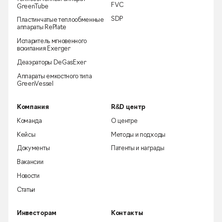
FVC
GreenTube
SDP
Пластинчатые теплообменные
аппараты RePlate
Испаритель мгновенного
вскипания Exerger
Деаэраторы DeGasExer
Аппараты емкостного типа
GreenVessel
Компания
R&D центр
Команда
О центре
Кейсы
Методы и подходы
Документы
Патенты и награды
Вакансии
Новости
Статьи
Инвесторам
Контакты