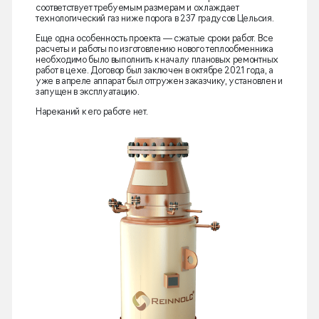
соответствует требуемым размерам и охлаждает
технологический газ ниже порога в 237 градусов Цельсия.
Еще одна особенность проекта — сжатые сроки работ. Все
расчеты и работы по изготовлению нового теплообменника
необходимо было выполнить к началу плановых ремонтных
работ в цехе. Договор был заключен в октябре 2021 года, а
уже в апреле аппарат был отгружен заказчику, установлен и
запущен в эксплуатацию.
Нареканий к его работе нет.