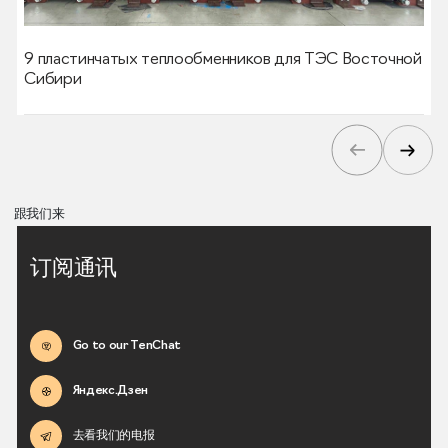
9 пластинчатых теплообменников для ТЭС Восточной
Сибири
跟我们来
订阅通讯
Go to our TenChat
Яндекс.Дзен
去看我们的电报