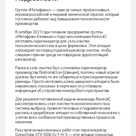
Группа «Метафракс» — один из самых прогрессивных
игроков российской и мировой химической отрасли, который
постоянно работает над повышением технологичности
производства.
В октябре 2021 года головное предприятие группы
«Метафракс Кемикалс» поручило компании ReinnolC
изготовить парогенератор для узла очистки
технологического газа в цехе формалина. Этот аппарат
охлаждает газ перед подачей в реактор очистки, чтобы
слишком горячая среда не повредила дорогостоящий
катализатор.
Ранее в узле очистки был установлен парогенератор
производства Ekstrom&Son (Швеция), поэтому новый агрегат
должен был иметь те же габаритные и присоединительные
размеры. Просто изготовить копию шведского аппарата было
невозможно, поскольку в чертежах отсутствовала
информация об устройстве межтрубного пространства.
Для решения поставленной задачи инженеры ReinnolC
рассмотрели весь узел очистки технологического газа
системы выброса, провели тепловые и гидравлические
расчеты и разработали аппарат по собственной технологии с
учетом всех особенностей производственных процессов
заказчика.
Результатом выполненных работ стал парогенератор
GreenTube STX 1000 Ev F-H-S — этот аппарат полностью