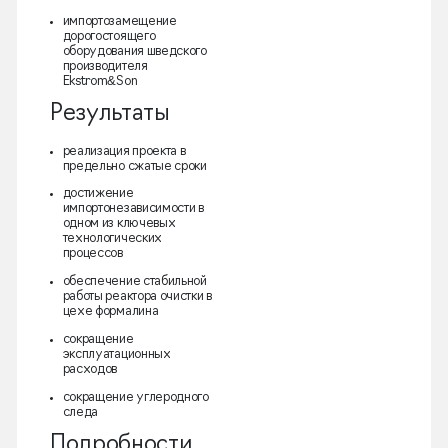
импортозамещение
дорогостоящего
оборудования шведского
производителя
Ekstrom&Son
Результаты
реализация проекта в
предельно сжатые сроки
достижение
импортонезависимости в
одном из ключевых
технологических
процессов
обеспечение стабильной
работы реактора очистки в
цехе формалина
сокращение
эксплуатационных
расходов
сокращение углеродного
следа
Подробности