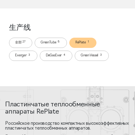
生产线
27
8
1
全部
GreenTube
RePlate
3
4
3
Exerger
DeGasExer
GreenVessel
Пластинчатые теплообменные
аппараты RePlate
Российское производство компактных высокоэффективных
пластинчатых теплообменных аппаратов.