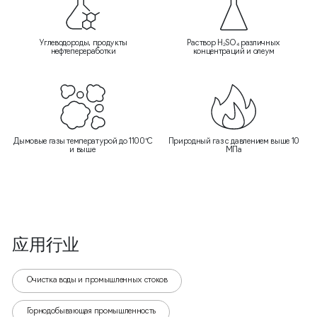
Углеводороды, продукты
Раствор H₂SO₄ различных
нефтепереработки
концентраций и олеум
Дымовые газы температурой до 1100°C
Природный газ с давлением выше 10
и выше
МПа
应用行业
Очистка воды и промышленных стоков
Горнодобывающая промышленность