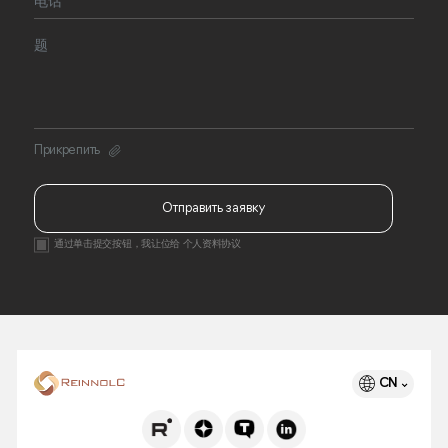
Прикрепить
Отправить заявку
通过单击提交按钮，我让位给
个人资料协议
CN