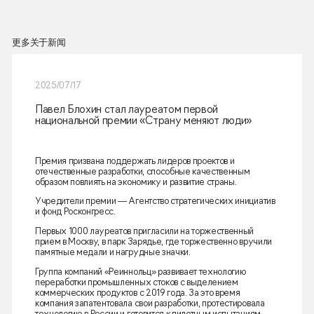
更多关于新闻
2025/07/17
Павел Блохин стал лауреатом первой
национальной премии «Страну меняют люди»
Премия призвана поддержать лидеров проектов и
отечественные разработки, способные качественным
образом повлиять на экономику и развитие страны.
Учредители премии — Агентство стратегических инициатив
и фонд Росконгресс.
Первых 1000 лауреатов пригласили на торжественный
прием в Москву, в парк Зарядье, где торжественно вручили
памятные медали и нагрудные значки.
Группа компаний «Реиннольц» развивает технологию
переработки промышленных стоков с выделением
коммерческих продуктов с 2019 года. За это время
компания запатентовала свои разработки, протестировала