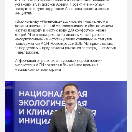
технологию в России и готовится к пилотным испытаниям
установки в Саудовской Аравии. Проект «Реиннольц»
находится в пуле поддержки Агентства стратегических
инициатив.
«Всю команду «Реиннольц» вдохновляет мысль, что мы
делаем промышленный мир экологичнее и обеспечиваем
чистую природу и чистую воду для комфортной жизни
людей. Мне очень приятно осознавать, что эта работа
находит понимание и отклик у таких солидных институтов
поддержки как АСИ, Росконгресс и ВЭБ. Мы признательны
за поддержку и продолжаем двигаться вперед», — отметил
Павел Блохин.
Информация о проектах и лауреатах первой премии
экосистемы АСИ появится в ближайшее время на
медиаэкранах всей страны!