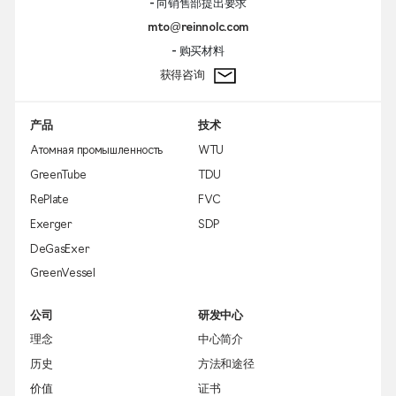
- 向销售部提出要求
mto@reinnolc.com
- 购买材料
获得咨询
产品
技术
Атомная промышленность
WTU
GreenTube
TDU
RePlate
FVC
Exerger
SDP
DeGasExer
GreenVessel
公司
研发中心
理念
中心简介
历史
方法和途径
价值
证书