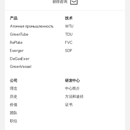
获得咨询
产品
技术
Атомная промышленность
WTU
GreenTube
TDU
RePlate
FVC
Exerger
SDP
DeGasExer
GreenVessel
公司
研发中心
理念
中心简介
历史
方法和途径
价值
证书
团队
职位