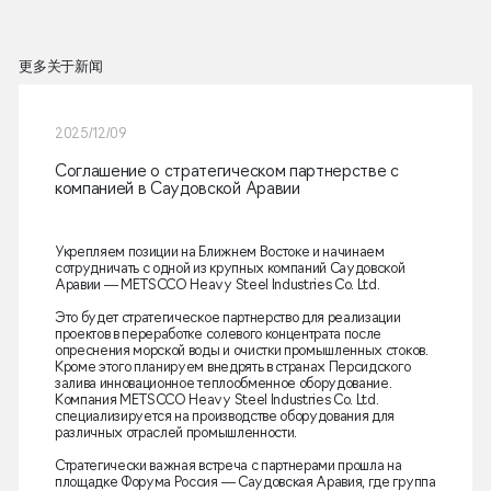
更多关于新闻
2025/12/09
Соглашение о стратегическом партнерстве с
компанией в Саудовской Аравии
Укрепляем позиции на Ближнем Востоке и начинаем
сотрудничать с одной из крупных компаний Саудовской
Аравии — METSCCO Heavy Steel Industries Co. Ltd.
Это будет стратегическое партнерство для реализации
проектов в переработке солевого концентрата после
опреснения морской воды и очистки промышленных стоков.
Кроме этого планируем внедрять в странах Персидского
залива инновационное теплообменное оборудование.
Компания METSCCO Heavy Steel Industries Co. Ltd.
специализируется на производстве оборудования для
различных отраслей промышленности.
Стратегически важная встреча с партнерами прошла на
площадке Форума Россия — Саудовская Аравия, где группа