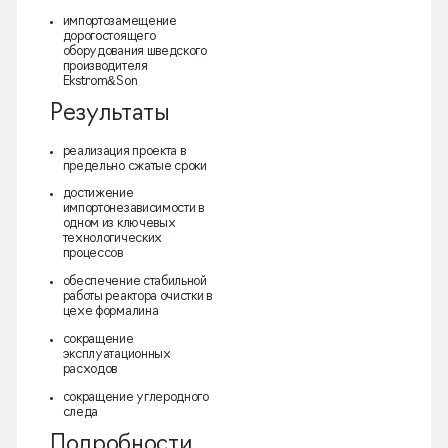
импортозамещение
дорогостоящего
оборудования шведского
производителя
Ekstrom&Son
Результаты
реализация проекта в
предельно сжатые сроки
достижение
импортонезависимости в
одном из ключевых
технологических
процессов
обеспечение стабильной
работы реактора очистки в
цехе формалина
сокращение
эксплуатационных
расходов
сокращение углеродного
следа
Подробности