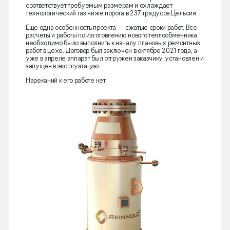
соответствует требуемым размерам и охлаждает
технологический газ ниже порога в 237 градусов Цельсия.
Еще одна особенность проекта — сжатые сроки работ. Все
расчеты и работы по изготовлению нового теплообменника
необходимо было выполнить к началу плановых ремонтных
работ в цехе. Договор был заключен в октябре 2021 года, а
уже в апреле аппарат был отгружен заказчику, установлен и
запущен в эксплуатацию.
Нареканий к его работе нет.