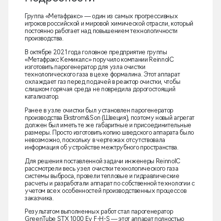
Группа «Метафракс» — один из самых прогрессивных
игроков российской и мировой химической отрасли, который
постоянно работает над повышением технологичности
производства.
В октябре 2021 года головное предприятие группы
«Метафракс Кемикалс» поручило компании ReinnolC
изготовить парогенератор для узла очистки
технологического газа в цехе формалина. Этот аппарат
охлаждает газ перед подачей в реактор очистки, чтобы
слишком горячая среда не повредила дорогостоящий
катализатор.
Ранее в узле очистки был установлен парогенератор
производства Ekstrom&Son (Швеция), поэтому новый агрегат
должен был иметь те же габаритные и присоединительные
размеры. Просто изготовить копию шведского аппарата было
невозможно, поскольку в чертежах отсутствовала
информация об устройстве межтрубного пространства.
Для решения поставленной задачи инженеры ReinnolC
рассмотрели весь узел очистки технологического газа
системы выброса, провели тепловые и гидравлические
расчеты и разработали аппарат по собственной технологии с
учетом всех особенностей производственных процессов
заказчика.
Результатом выполненных работ стал парогенератор
GreenTube STX 1000 Ev F-H-S — этот аппарат полностью