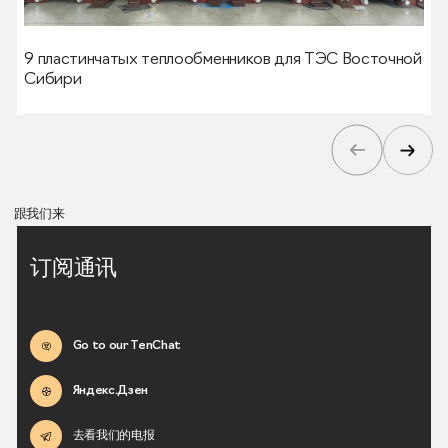
9 пластинчатых теплообменников для ТЭС Восточной
Сибири
跟我们来
订阅通讯
Go to our TenChat
Яндекс.Дзен
去看我们的电报