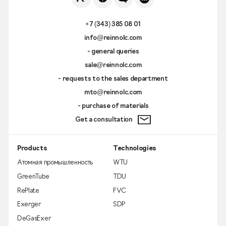
+7 (343) 385 08 01
info@reinnolc.com
- general queries
sale@reinnolc.com
- requests to the sales department
mto@reinnolc.com
- purchase of materials
Get a consultation
Products
Technologies
Атомная промышленность
WTU
GreenTube
TDU
RePlate
FVC
Exerger
SDP
DeGasExer