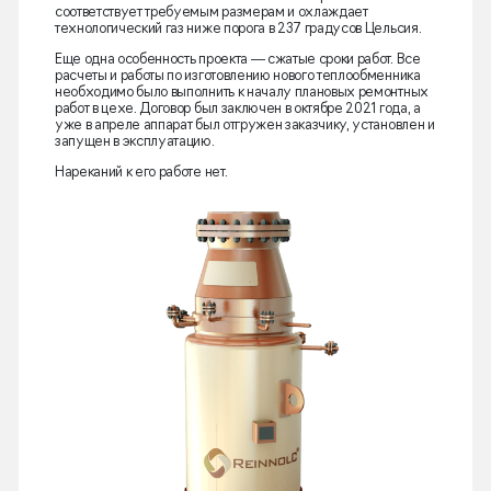
соответствует требуемым размерам и охлаждает
технологический газ ниже порога в 237 градусов Цельсия.
Еще одна особенность проекта — сжатые сроки работ. Все
расчеты и работы по изготовлению нового теплообменника
необходимо было выполнить к началу плановых ремонтных
работ в цехе. Договор был заключен в октябре 2021 года, а
уже в апреле аппарат был отгружен заказчику, установлен и
запущен в эксплуатацию.
Нареканий к его работе нет.