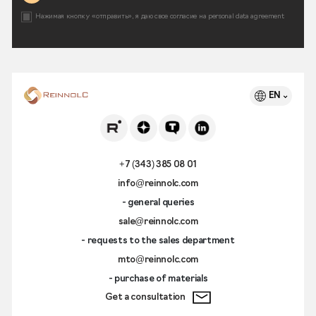
Нажимая кнопку «отправить», я даю свое согласие на
personal data agreement
EN
+7 (343) 385 08 01
info@reinnolc.com
- general queries
sale@reinnolc.com
- requests to the sales department
mto@reinnolc.com
- purchase of materials
Get a consultation