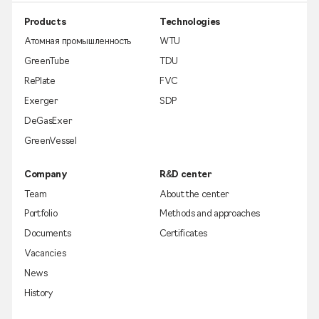
Products
Technologies
Атомная промышленность
WTU
GreenTube
TDU
RePlate
FVC
Exerger
SDP
DeGasExer
GreenVessel
Company
R&D center
Team
About the center
Portfolio
Methods and approaches
Documents
Certificates
Vacancies
News
History