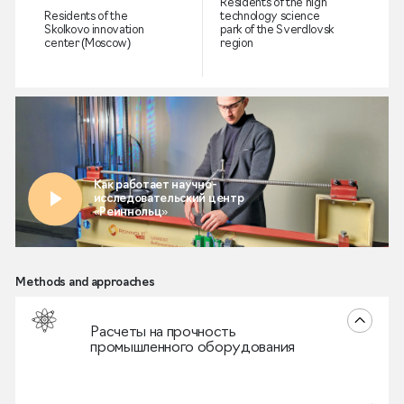
Residents of the high
Residents of the
technology science
Skolkovo innovation
park of the Sverdlovsk
center (Moscow)
region
EN Смотреть общий видеорассказ о компетенциях методах
/upload/iblock/22f/7jw5irz4karf6galvn3ljwcebzcnnsvf/RpD.mp4
Methods and approaches
Расчеты на прочность
промышленного оборудования