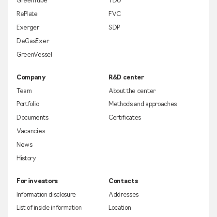
GreenTube
TDU
RePlate
FVC
Exerger
SDP
DeGasExer
GreenVessel
Company
R&D center
Team
About the center
Portfolio
Methods and approaches
Documents
Certificates
Vacancies
News
History
For investors
Contacts
Information disclosure
Addresses
List of inside information
Location