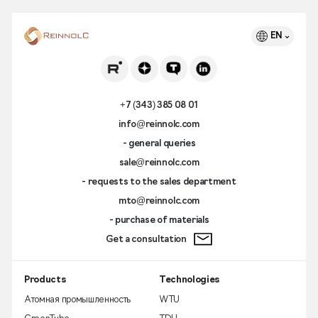
EN
+7 (343) 385 08 01
info@reinnolc.com
- general queries
sale@reinnolc.com
- requests to the sales department
mto@reinnolc.com
- purchase of materials
Get a consultation
Products
Technologies
Атомная промышленность
WTU