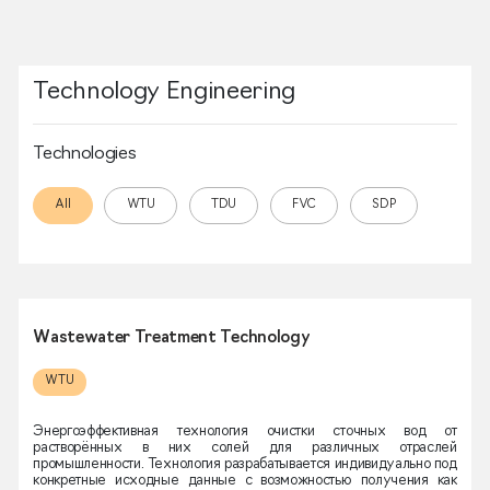
Technology Engineering
Technologies
All
WTU
TDU
FVC
SDP
Wastewater Treatment Technology
WTU
Энергоэффективная технология очистки сточных вод от
растворённых в них солей для различных отраслей
промышленности. Технология разрабатывается индивидуально под
конкретные исходные данные с возможностью получения как