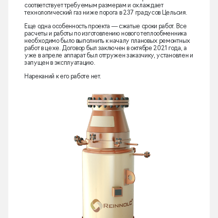
соответствует требуемым размерам и охлаждает
технологический газ ниже порога в 237 градусов Цельсия.
Еще одна особенность проекта — сжатые сроки работ. Все
расчеты и работы по изготовлению нового теплообменника
необходимо было выполнить к началу плановых ремонтных
работ в цехе. Договор был заключен в октябре 2021 года, а
уже в апреле аппарат был отгружен заказчику, установлен и
запущен в эксплуатацию.
Нареканий к его работе нет.