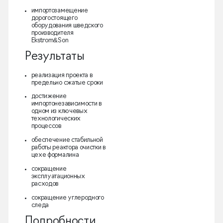
импортозамещение
дорогостоящего
оборудования шведского
производителя
Ekstrom&Son
Результаты
реализация проекта в
предельно сжатые сроки
достижение
импортонезависимости в
одном из ключевых
технологических
процессов
обеспечение стабильной
работы реактора очистки в
цехе формалина
сокращение
эксплуатационных
расходов
сокращение углеродного
следа
Подробности