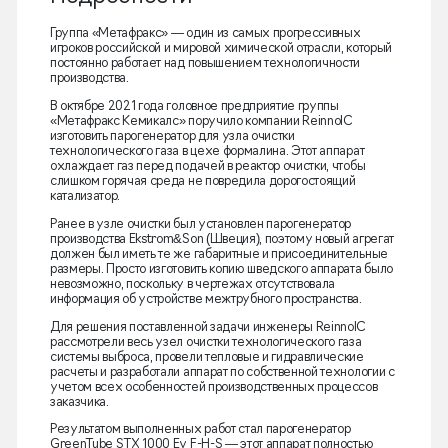
Группа «Метафракс» — один из самых прогрессивных
игроков российской и мировой химической отрасли, который
постоянно работает над повышением технологичности
производства.
В октябре 2021 года головное предприятие группы
«Метафракс Кемикалс» поручило компании ReinnolC
изготовить парогенератор для узла очистки
технологического газа в цехе формалина. Этот аппарат
охлаждает газ перед подачей в реактор очистки, чтобы
слишком горячая среда не повредила дорогостоящий
катализатор.
Ранее в узле очистки был установлен парогенератор
производства Ekstrom&Son (Швеция), поэтому новый агрегат
должен был иметь те же габаритные и присоединительные
размеры. Просто изготовить копию шведского аппарата было
невозможно, поскольку в чертежах отсутствовала
информация об устройстве межтрубного пространства.
Для решения поставленной задачи инженеры ReinnolC
рассмотрели весь узел очистки технологического газа
системы выброса, провели тепловые и гидравлические
расчеты и разработали аппарат по собственной технологии с
учетом всех особенностей производственных процессов
заказчика.
Результатом выполненных работ стал парогенератор
GreenTube STX 1000 Ev F-H-S — этот аппарат полностью