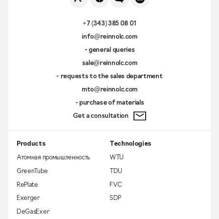
+7 (343) 385 08 01
info@reinnolc.com
- general queries
sale@reinnolc.com
- requests to the sales department
mto@reinnolc.com
- purchase of materials
Get a consultation
Products
Technologies
Атомная промышленность
WTU
GreenTube
TDU
RePlate
FVC
Exerger
SDP
DeGasExer