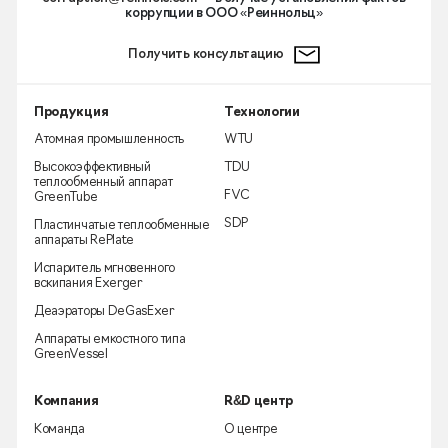
коррупции в ООО «Реиннольц»
Получить консультацию
Продукция
Технологии
Атомная промышленность
WTU
Высокоэффективный
TDU
теплообменный аппарат
FVC
GreenTube
SDP
Пластинчатые теплообменные
аппараты RePlate
Испаритель мгновенного
вскипания Exerger
Деаэраторы DeGasExer
Аппараты емкостного типа
GreenVessel
Компания
R&D центр
Команда
О центре