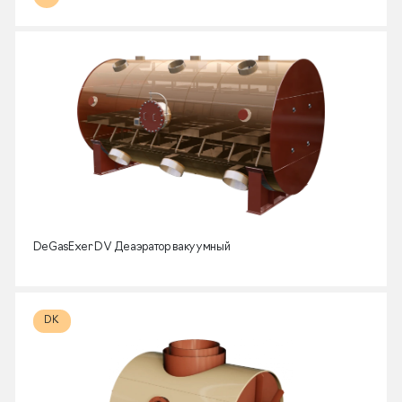
DeGasExer DV Деаэратор вакуумный
DK