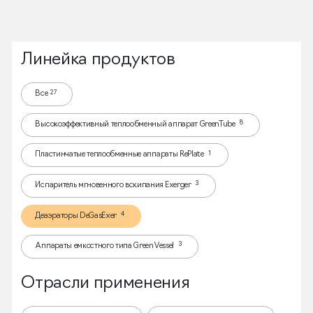
Линейка продуктов
27
Все
8
Высокоэффективный теплообменный аппарат GreenTube
1
Пластинчатые теплообменные аппараты RePlate
3
Испаритель мгновенного вскипания Exerger
4
Деаэраторы DeGasExer
3
Аппараты емкостного типа GreenVessel
Отрасли применения