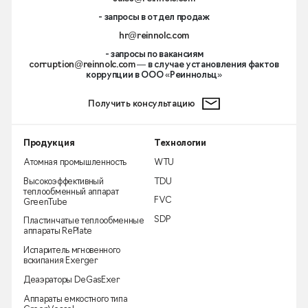
- запросы в отдел продаж
hr@reinnolc.com
- запросы по вакансиям
corruption@reinnolc.com
— в случае установления фактов
коррупции в ООО «Реиннольц»
Получить консультацию
Продукция
Технологии
Атомная промышленность
WTU
Высокоэффективный
TDU
теплообменный аппарат
FVC
GreenTube
SDP
Пластинчатые теплообменные
аппараты RePlate
Испаритель мгновенного
вскипания Exerger
Деаэраторы DeGasExer
Аппараты емкостного типа