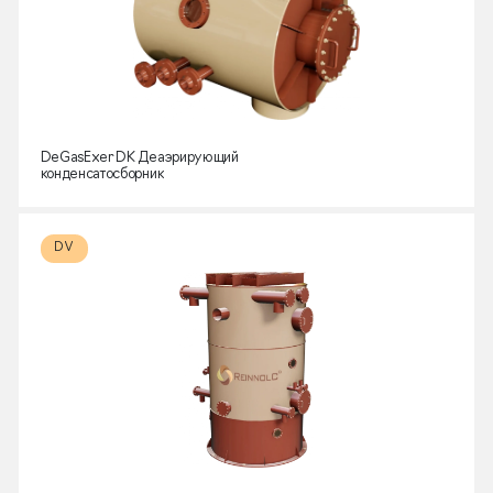
DeGasExer DK Деаэрирующий
конденсатосборник
DV