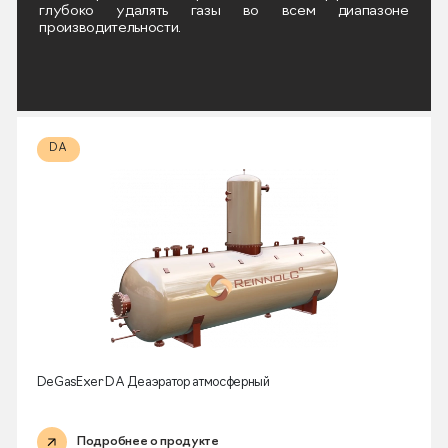
глубоко удалять газы во всем диапазоне
производительности.
DA
DeGasExer DA Деаэратор атмосферный
Подробнее о продукте