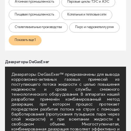
Атомная промышленность
Паровые циклы ТЭС и АЭС
Пищевая промышленность
Котельные и тепловые сети
Сталеплавильные производства
Пиро и гидрометаллургия
Показать еще 1
Деаэраторы DeGasExer
Деаэраторы DeGasExer™ предназначены для вывода
коррозионно-активных газовых примесей из
поступающего потока жидкости с целью повышения
надежности и срока службы смежного
технологического оборудования. В аппаратах нашей
разработки применён комбинированный метод
деаэрации, при котором процесс протекает
посредством разбития потока на струи с помощью
барботирования (пропускания пузырьков пара через
слой жидкости) и при вскипании жидкости в
свободном объеме. Многоступенчатая,
комбинированная деаэрация позволяет эффективно и