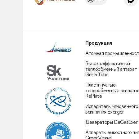
Продукция
Атомная промышленност
Высокоэффективный
теплообменный аппарат
GreenTube
Пластинчатые
теплообменные аппарат
RePlate
Испаритель мгновенного
вскипания Exerger
Деаэраторы DeGasExer
Аппараты емкостного ти
GreenVessel