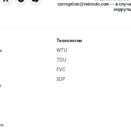
corruption@reinnolc.com
— в случа
коррупц
Технологии
ь
WTU
TDU
FVC
SDP
ы
па