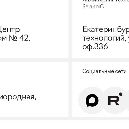
Инжиниринг техн
ReinnolC
Центр
Екатеринбур
ом № 42,
технологий, 
оф.336
Социальные сети
амородная,