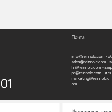
Почта
info@reinnolc.com
- о
sales@reinnolc.com
- 
hr@reinnolc.com
- зап
pr@reinnolc.com
- дл
marketing@reinnolc.c
 01
om