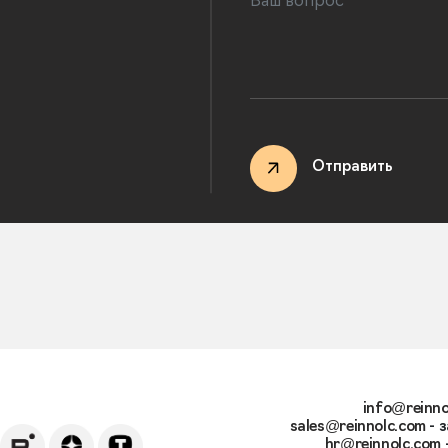
Отправить
info@reinno
sales@reinnolc.com
- 
hr@reinnolc.com