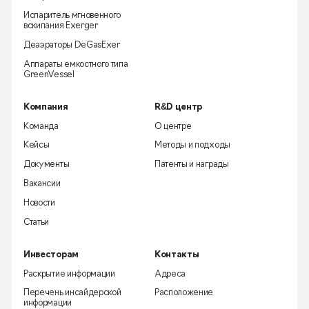
Испаритель мгновенного
вскипания Exerger
Деаэраторы DeGasExer
Аппараты емкостного типа
GreenVessel
Компания
R&D центр
Команда
О центре
Кейсы
Методы и подходы
Документы
Патенты и награды
Вакансии
Новости
Статьи
Инвесторам
Контакты
Раскрытие информации
Адреса
Перечень инсайдерской
Расположение
информации