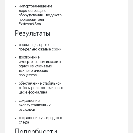
импортозамещение
дорогостоящего
оборудования шведского
производителя
Ekstrom&Son
Результаты
реализация проекта в
предельно сжатые сроки
достижение
импортонезависимости в
одном из ключевых
технологических
процессов
обеспечение стабильной
работы реактора очистки в
цехе формалина
сокращение
эксплуатационных
расходов
сокращение углеродного
следа
Подробности