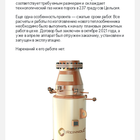
соответствует требуемым размерам и охлаждает
технологический газ ниже порога в 237 градусов Цельсия.
Еще одна особенность проекта — сжатые сроки работ. Все
расчеты и работы по изготовлению нового теплообменника
необходимо было выполнить к началу плановых ремонтных
работ в цехе. Договор был заключен в октябре 2021 года, а
уже в апреле аппарат был отгружен заказчику, установлен и
запущен в эксплуатацию.
Нареканий к его работе нет.