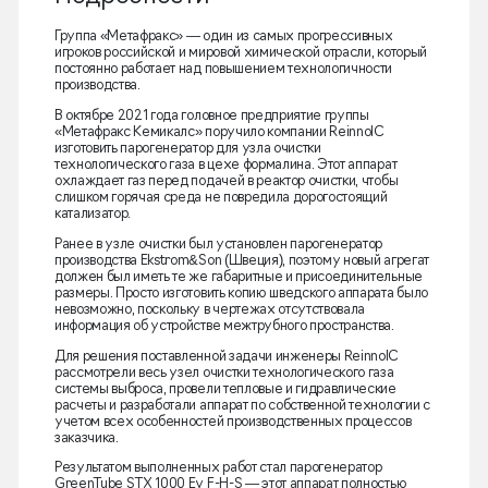
Группа «Метафракс» — один из самых прогрессивных
игроков российской и мировой химической отрасли, который
постоянно работает над повышением технологичности
производства.
В октябре 2021 года головное предприятие группы
«Метафракс Кемикалс» поручило компании ReinnolC
изготовить парогенератор для узла очистки
технологического газа в цехе формалина. Этот аппарат
охлаждает газ перед подачей в реактор очистки, чтобы
слишком горячая среда не повредила дорогостоящий
катализатор.
Ранее в узле очистки был установлен парогенератор
производства Ekstrom&Son (Швеция), поэтому новый агрегат
должен был иметь те же габаритные и присоединительные
размеры. Просто изготовить копию шведского аппарата было
невозможно, поскольку в чертежах отсутствовала
информация об устройстве межтрубного пространства.
Для решения поставленной задачи инженеры ReinnolC
рассмотрели весь узел очистки технологического газа
системы выброса, провели тепловые и гидравлические
расчеты и разработали аппарат по собственной технологии с
учетом всех особенностей производственных процессов
заказчика.
Результатом выполненных работ стал парогенератор
GreenTube STX 1000 Ev F-H-S — этот аппарат полностью