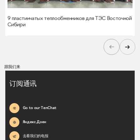
9 пластинчатых теплообменников для ТЭС Восточной
Сибири
跟我们来
订阅通讯
Go to our TenChat
Яндекс.Дзен
去看我们的电报