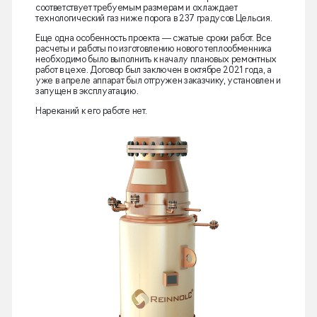
соответствует требуемым размерам и охлаждает
технологический газ ниже порога в 237 градусов Цельсия.
Еще одна особенность проекта — сжатые сроки работ. Все
расчеты и работы по изготовлению нового теплообменника
необходимо было выполнить к началу плановых ремонтных
работ в цехе. Договор был заключен в октябре 2021 года, а
уже в апреле аппарат был отгружен заказчику, установлен и
запущен в эксплуатацию.
Нареканий к его работе нет.