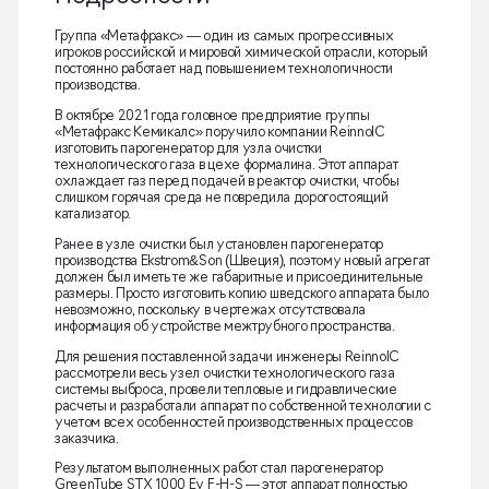
Группа «Метафракс» — один из самых прогрессивных
игроков российской и мировой химической отрасли, который
постоянно работает над повышением технологичности
производства.
В октябре 2021 года головное предприятие группы
«Метафракс Кемикалс» поручило компании ReinnolC
изготовить парогенератор для узла очистки
технологического газа в цехе формалина. Этот аппарат
охлаждает газ перед подачей в реактор очистки, чтобы
слишком горячая среда не повредила дорогостоящий
катализатор.
Ранее в узле очистки был установлен парогенератор
производства Ekstrom&Son (Швеция), поэтому новый агрегат
должен был иметь те же габаритные и присоединительные
размеры. Просто изготовить копию шведского аппарата было
невозможно, поскольку в чертежах отсутствовала
информация об устройстве межтрубного пространства.
Для решения поставленной задачи инженеры ReinnolC
рассмотрели весь узел очистки технологического газа
системы выброса, провели тепловые и гидравлические
расчеты и разработали аппарат по собственной технологии с
учетом всех особенностей производственных процессов
заказчика.
Результатом выполненных работ стал парогенератор
GreenTube STX 1000 Ev F-H-S — этот аппарат полностью