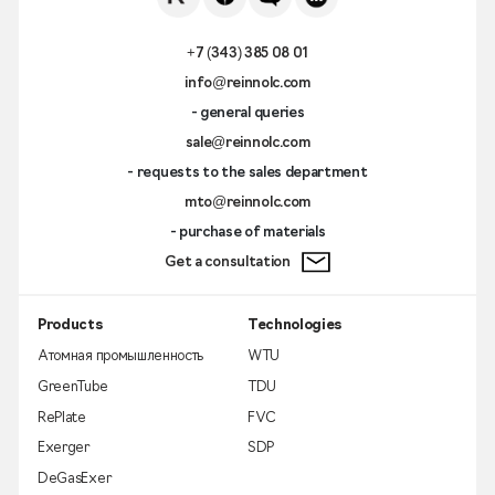
+7 (343) 385 08 01
info@reinnolc.com
- general queries
sale@reinnolc.com
- requests to the sales department
mto@reinnolc.com
- purchase of materials
Get a consultation
Products
Technologies
Атомная промышленность
WTU
GreenTube
TDU
RePlate
FVC
Exerger
SDP
DeGasExer