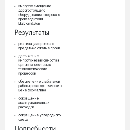
импортозамещение
дорогостоящего
оборудования шведского
производителя
Ekstrom&Son
Результаты
реализация проекта в
предельно сжатые сроки
достижение
импортонезависимости в
одном из ключевых
технологических
процессов
обеспечение стабильной
работы реактора очистки в
цехе формалина
сокращение
эксплуатационных
расходов
сокращение углеродного
следа
Подробности