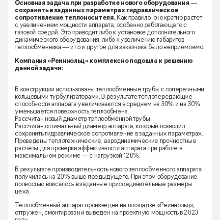
Основная задача при разработке нового оборудования —
сохранить в заданных параметрах гидравлическое
сопротивление теплоносителя.
Как правило, оно кратно растет
с увеличением мощности аппарата, особенно работающего с
газовой средой. Это приводит либо к установке дополнительного
динамического оборудования, либо к увеличению габаритов
теплообменника — и то и другое для заказчика было неприемлемо.
Компания «Реиннольц» комплексно подошла к решению
данной задачи:
В конструкции использованы теплообменные трубы с поперечными
кольцевыми турбулизаторами. В результате теплопередающие
способности аппарата увеличиваются в среднем на 30% и на 30%
уменьшается поверхность теплообмена.
Рассчитан новый диаметр теплообменной трубы
Рассчитан оптимальный диаметр аппарата, который позволил
сохранить гидравлическое сопротивление в заданных параметрах.
Проведены теплотехнические, аэродинамические прочностные
расчеты для проверки эффективности аппарата при работе в
максимальном режиме — с нагрузкой 120%.
В результате производительность нового теплообменного аппарата
получилась на 20% выше предыдущего. При этом оборудование
полностью вписалось в заданные присоединительные размеры
цеха.
Теплообменный аппарат произведен на площадке «Реиннольц»,
отгружен, смонтирован и выведен на проектную мощность в 2023