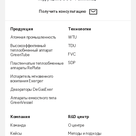
Получить консультацию
Продукция
Технологии
Атомная промышленность
WTU
Высокоэффективный
TDU
теплообменный аппарат
FVC
GreenTube
SDP
Пластинчатые теплообменные
аппараты RePlate
Испаритель мгновенного
вскипания Exerger
Деаэраторы DeGasExer
Аппараты емкостного типа
GreenVessel
Компания
R&D центр
Команда
О центре
Кейсы
Методы и подходы