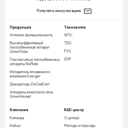
Получить консультацию
Продукция
Технологии
Атомная промышленность
WTU
Высокоэффективный
TDU
теплообменный аппарат
FVC
GreenTube
SDP
Пластинчатые теплообменные
аппараты RePlate
Испаритель мгновенного
вскипания Exerger
Деаэраторы DeGasExer
Аппараты емкостного типа
GreenVessel
Компания
R&D центр
Команда
О центре
Кейсы
Методы и подходы