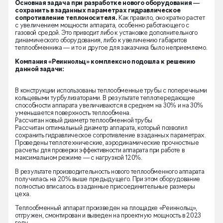
Основная задача при разработке нового оборудования —
сохранить в заданных параметрах гидравлическое
сопротивление теплоносителя.
Как правило, оно кратно растет
с увеличением мощности аппарата, особенно работающего с
газовой средой. Это приводит либо к установке дополнительного
динамического оборудования, либо к увеличению габаритов
теплообменника — и то и другое для заказчика было неприемлемо.
Компания «Реиннольц» комплексно подошла к решению
данной задачи:
В конструкции использованы теплообменные трубы с поперечными
кольцевыми турбулизаторами. В результате теплопередающие
способности аппарата увеличиваются в среднем на 30% и на 30%
уменьшается поверхность теплообмена.
Рассчитан новый диаметр теплообменной трубы
Рассчитан оптимальный диаметр аппарата, который позволил
сохранить гидравлическое сопротивление в заданных параметрах.
Проведены теплотехнические, аэродинамические прочностные
расчеты для проверки эффективности аппарата при работе в
максимальном режиме — с нагрузкой 120%.
В результате производительность нового теплообменного аппарата
получилась на 20% выше предыдущего. При этом оборудование
полностью вписалось в заданные присоединительные размеры
цеха.
Теплообменный аппарат произведен на площадке «Реиннольц»,
отгружен, смонтирован и выведен на проектную мощность в 2023