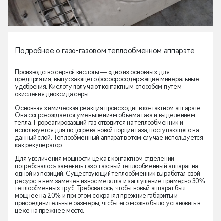
Подробнее о газо-газовом теплообменном аппарате
Производство серной кислоты — одно из основных для
предприятия, выпускающего фосфоросодержащие минеральные
удобрения. Кислоту получают контактным способом путем
окисления диоксида серы.
Основная химическая реакция происходит в контактном аппарате.
Она сопровождается уменьшением объема газа и выделением
тепла. Прореагировавший газ отводится на теплообменник и
используется для подогрева новой порции газа, поступающего на
данный слой. Теплообменный аппарат в этом случае используется
как рекуператор.
Для увеличения мощности цеха в контактном отделении
потребовалось заменить газо-газовый теплообменный аппарат на
одной из позиций. Существующий теплообменник выработал свой
ресурс: в нем замечен износ металла и заглушение примерно 30%
теплообменных труб. Требовалось, чтобы новый аппарат был
мощнее на 20% и при этом сохранял прежние габариты и
присоединительные размеры, чтобы его можно было установить в
цехе на прежнее место.