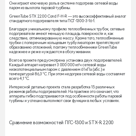
Они играют ключевую роль в системе подогрева сетевой воды
паром из выхлопа паровой турбины.
GreenTube STX 2200 Cond F-H-R — это высокоэффективный аналог
стандартного подогревателя типа ПСГ-1300-3-16-1.
Благодаря уникальному профилю теплообменных трубок, сетевые
подогреватели имеют меньшую площадь поверхности и, как
следствие, оптимизированную массу. Кроме того, теплообменные
трубки с поперечным кольцевым турбулизатором препятствуют
образованию отложений, поэтому теплообменники GreenTube
надежнее и реже нуждаются в обслуживании.
Всего в проекте предусмотрена установка двух подогревателей.
Каждый аппарат нагревает 3 000 000 кг/ч сетевой воды
низкопотенциальным паром с давлением 61 кПа (абс.) и
температурой 86,3 °С. При этом недогрев сетевой воды составляет
всего 4,1 °С.
Интересной деталью проекта стала разработка 15 различных
режимов работы подогревателей. На практике это означает, что
аппараты гибко подстраиваются под особенности работы паровой
турбины и успешно выполняют свои функции в любых условиях.
Сравнение возможностей ПГС-1300 и STX-R 2200