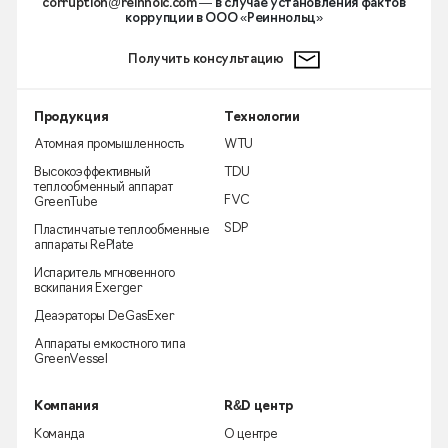
corruption@reinnolc.com
— в случае установления фактов
коррупции в ООО «Реиннольц»
Получить консультацию
Продукция
Технологии
Атомная промышленность
WTU
Высокоэффективный
TDU
теплообменный аппарат
FVC
GreenTube
SDP
Пластинчатые теплообменные
аппараты RePlate
Испаритель мгновенного
вскипания Exerger
Деаэраторы DeGasExer
Аппараты емкостного типа
GreenVessel
Компания
R&D центр
Команда
О центре