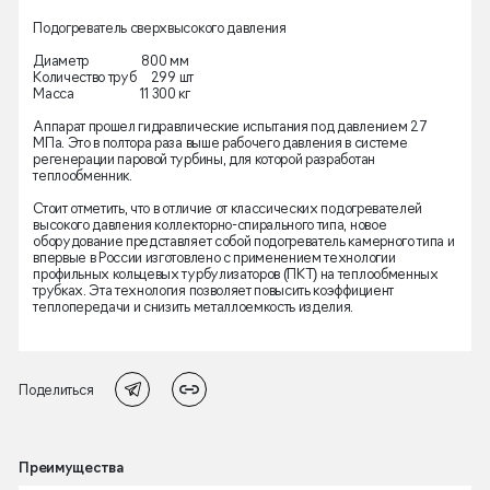
Подогреватель сверхвысокого давления
Диаметр 800 мм
Количество труб 299 шт
Масса 11 300 кг
Аппарат прошел гидравлические испытания под давлением 27
МПа. Это в полтора раза выше рабочего давления в системе
регенерации паровой турбины, для которой разработан
теплообменник.
Стоит отметить, что в отличие от классических подогревателей
высокого давления коллекторно-спирального типа, новое
оборудование представляет собой подогреватель камерного типа и
впервые в России изготовлено с применением технологии
профильных кольцевых турбулизаторов (ПКТ) на теплообменных
трубках. Эта технология позволяет повысить коэффициент
теплопередачи и снизить металлоемкость изделия.
Поделиться
Преимущества