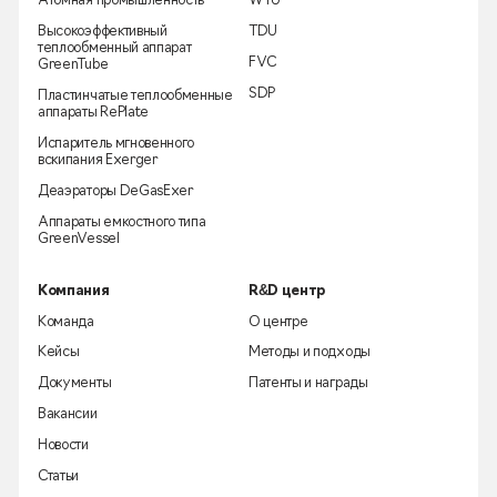
Атомная промышленность
WTU
Высокоэффективный
TDU
теплообменный аппарат
FVC
GreenTube
SDP
Пластинчатые теплообменные
аппараты RePlate
Испаритель мгновенного
вскипания Exerger
Деаэраторы DeGasExer
Аппараты емкостного типа
GreenVessel
Компания
R&D центр
Команда
О центре
Кейсы
Методы и подходы
Документы
Патенты и награды
Вакансии
Новости
Статьи