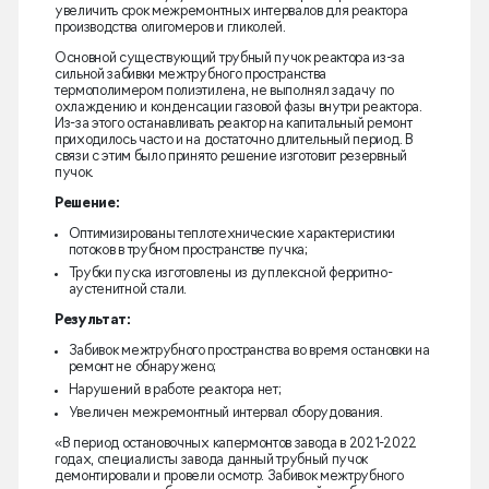
увеличить срок межремонтных интервалов для реактора
производства олигомеров и гликолей.
Основной существующий трубный пучок реактора из-за
сильной забивки межтрубного пространства
термополимером полиэтилена, не выполнял задачу по
охлаждению и конденсации газовой фазы внутри реактора.
Из-за этого останавливать реактор на капитальный ремонт
приходилось часто и на достаточно длительный период. В
связи с этим было принято решение изготовит резервный
пучок.
Решение:
Оптимизированы теплотехнические характеристики
потоков в трубном пространстве пучка;
Трубки пуска изготовлены из дуплексной ферритно-
аустенитной стали.
Результат:
Забивок межтрубного пространства во время остановки на
ремонт не обнаружено;
Нарушений в работе реактора нет;
Увеличен межремонтный интервал оборудования.
«В период остановочных капермонтов завода в 2021-2022
годах, специалисты завода данный трубный пучок
демонтировали и провели осмотр. Забивок межтрубного