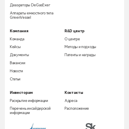
Деаэраторы DeGasExer
Аппараты емкостного типа
GreenVessel
Компания
R&D центр
Команда
О центре
Кейсы
Методы и подходы
Документы
Патенты и награды
Вакансии
Новости
Статьи
Инвесторам
Контакты
Раскрытие информации
Адреса
Перечень инсайдерской
Расположение
информации