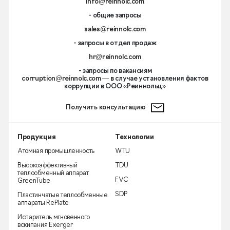
info@reinnolc.com
- общие запросы
sales@reinnolc.com
- запросы в отдел продаж
hr@reinnolc.com
- запросы по вакансиям
corruption@reinnolc.com
— в случае установления фактов
коррупции в ООО «Реиннольц»
Получить консультацию
Продукция
Технологии
Атомная промышленность
WTU
Высокоэффективный
TDU
теплообменный аппарат
FVC
GreenTube
SDP
Пластинчатые теплообменные
аппараты RePlate
Испаритель мгновенного
вскипания Exerger