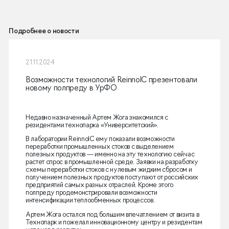
Подробнее о новости
21.11.2024
Возможности технологий ReinnolC презентовали
новому полпреду в УрФО
Недавно назначенный Артем Жога знакомился с
резидентами технопарка «Университетский».
В лаборатории ReinnolC ему показали возможности
переработки промышленных стоков с выделением
полезных продуктов — именно на эту технологию сейчас
растет спрос в промышленной среде. Заявки на разработку
схемы переработки стоков с нулевым жидким сбросом и
получением полезных продуктов поступают от российских
предприятий самых разных отраслей. Кроме этого
полпреду продемонстрировали возможности
интенсификации теплообменных процессов.
Артем Жога остался под большим впечатлением от визита в
Технопарк и пожелал инновационному центру и резидентам