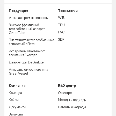
Продукция
Технологии
Атомная промышленность
WTU
Высокоэффективный
TDU
теплообменный аппарат
FVC
GreenTube
SDP
Пластинчатые теплообменные
аппараты RePlate
Испаритель мгновенного
вскипания Exerger
Деаэраторы DeGasExer
Аппараты емкостного типа
GreenVessel
Компания
R&D центр
Команда
О центре
Кейсы
Методы и подходы
Документы
Патенты и награды
Вакансии