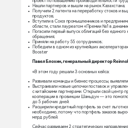
проект по повышению производительности труд
Нашли партнеров и вышли на рынок Казахстана;
Получили 2 патента на переработку стоков и в
продуктов;
Вступили в Союз промышленников и предприни
области, стали лауреатом «Премии №1 в динами
Погасили первый выпуск облигаций без единого
обращения;
Приняли на работу 55 сотрудников;
Победили в одном из крупнейших акселераторах
Booster
Павел Блохин, генеральный директор Reinno
«В этом году решали 3 основных кейса:
Развивали команды и бизнес-процессы, выявляли
Выстраивали новые цепочки поставок и управле
с китайскими партнерами. Открыли свой центр 
кооперации в провинции Шаньдун — это помогло
до 5 рабочих дней.
Расширили кредитный портфель за счет льготно
необходимо, потому что портфель заказов вырос 
млрд рублей.
Сейчас развиваем 2 стратегических направления