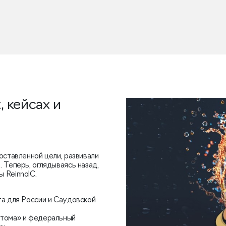
 кейсах и
оставленной цели, развивали
 Теперь, оглядываясь назад,
 ReinnolC.
та для России и Саудовской
атома» и федеральный