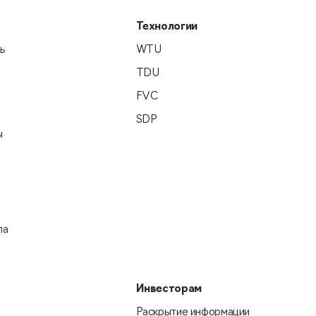
Технологии
ь
WTU
TDU
FVC
SDP
ы
па
Инвесторам
Раскрытие информации