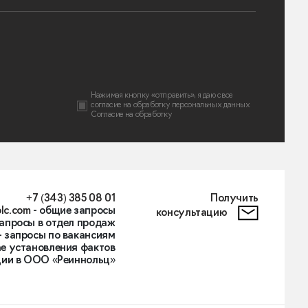
Нажимая кнопку «отправить», я даю свое
согласие на
обработку персональных данных
Согласие на обработку
+7 (343) 385 08 01
Получить
lc.com
- общие запросы
консультацию
запросы в отдел продаж
- запросы по вакансиям
е установления фактов
ии в ООО «Реиннольц»