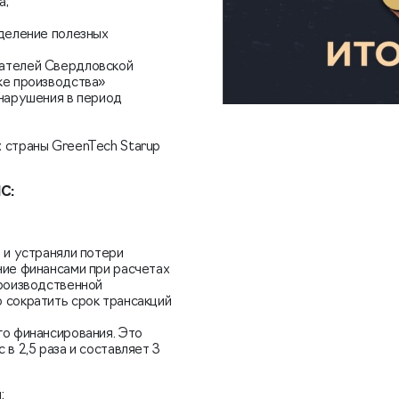
а;
ыделение полезных
мателей Свердловской
ке производства»
 нарушения в период
 страны GreenTech Starup
lC:
 и устраняли потери
ние финансами при расчетах
производственной
 сократить срок трансакций
го финансирования. Это
в 2,5 раза и составляет 3
: