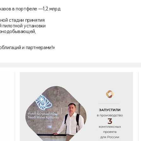
казов в портфеле —1,2 млрд
ной стадии принятия
й пилотной установки
орнодобывающей,
облигаций и партнерами!»