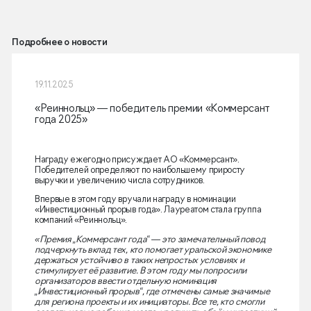
Подробнее о новости
19.11.2025
«Реиннольц» — победитель премии «Коммерсант
года 2025»
Награду ежегодно присуждает АО «Коммерсант».
Победителей определяют по наибольшему приросту
выручки и увеличению числа сотрудников.
Впервые в этом году вручали награду в номинации
«Инвестиционный прорыв года». Лауреатом стала группа
компаний «Реиннольц».
«Премия „Коммерсант года“ — это замечательный повод
подчеркнуть вклад тех, кто помогает уральской экономике
держаться устойчиво в таких непростых условиях и
стимулирует её развитие. В этом году мы попросили
организаторов ввести отдельную номинация
„Инвестиционный прорыв“, где отмечены самые значимые
для региона проекты и их инициаторы. Все те, кто смогли