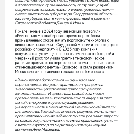
создать новые рабочие места, увеличить объём инвестиций
в отечественную промышленность, построить „с нуля“
современные и высокотехнологичные производства», —
сказал заместитель губернатора Свердловской области —
и.о. замгубернатора и министр инвестиций и развития
Свердловской области Дмитрий Ионин.
Привлеченные в 2024 году инвестиции позволили
«Реиннольц» масштабировать проект переработки
промышленных стоков, начать подготовку технологии к
пилотным испытаниям в Саудовской Аравии и на площадках
российских предприятий. В 2025 году компания
получила статус «Национального чемпиона» за быстрый и
уверенный рост, получила грант на технологическое
развитие продуктов по переработке промышленных стоков
от инновационного центра «Сколково» и стала резидентом
Московского инновационного кластера «Ломоносов».
«Рынок переработки стоков — один из самых
перспективных. Его рост гарантирован трендом на
экологичность и ужесточение природоохранного
законодательства. И здесь наша разработка может
претендовать на роль технологического лидера за счет
легкой интеграции в существующие решения,
универсальности и максимальной экономической выгоды
для заказчика. Уже сейчас вместе с результатами опытно-
промышленных испытаний мы получаем реальные запросы
на разработку, и понимаем, что мы на правильном пути», —
отметила директор по маркетингу и коммуникациям
компании Анна Маликова.