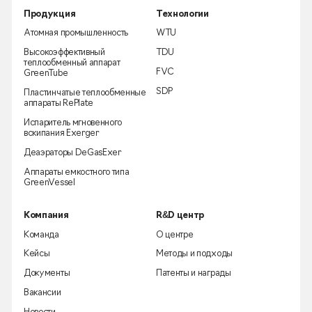
Продукция
Технологии
Атомная промышленность
WTU
Высокоэффективный
TDU
теплообменный аппарат
FVC
GreenTube
SDP
Пластинчатые теплообменные
аппараты RePlate
Испаритель мгновенного
вскипания Exerger
Деаэраторы DeGasExer
Аппараты емкостного типа
GreenVessel
Компания
R&D центр
Команда
О центре
Кейсы
Методы и подходы
Документы
Патенты и награды
Вакансии