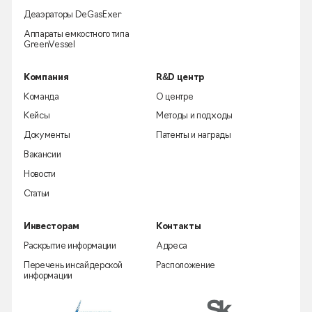
Деаэраторы DeGasExer
Аппараты емкостного типа
GreenVessel
Компания
R&D центр
Команда
О центре
Кейсы
Методы и подходы
Документы
Патенты и награды
Вакансии
Новости
Статьи
Инвесторам
Контакты
Раскрытие информации
Адреса
Перечень инсайдерской
Расположение
информации