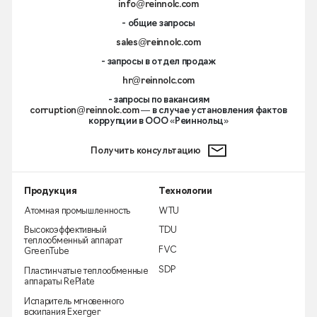
info@reinnolc.com
- общие запросы
sales@reinnolc.com
- запросы в отдел продаж
hr@reinnolc.com
- запросы по вакансиям
corruption@reinnolc.com
— в случае установления фактов
коррупции в ООО «Реиннольц»
Получить консультацию
Продукция
Технологии
Атомная промышленность
WTU
Высокоэффективный
TDU
теплообменный аппарат
FVC
GreenTube
SDP
Пластинчатые теплообменные
аппараты RePlate
Испаритель мгновенного
вскипания Exerger