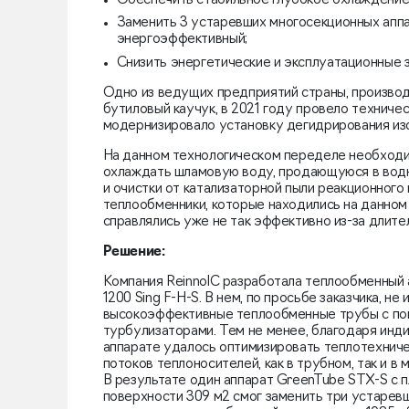
Обеспечить стабильное глубокое охлаждение
Заменить 3 устаревших многосекционных аппа
энергоэффективный;
Снизить энергетические и эксплуатационные з
Одно из ведущих предприятий страны, произво
бутиловый каучук, в 2021 году провело технич
модернизировало установку дегидрирования из
На данном технологическом переделе необходи
охлаждать шламовую воду, продающуюся в вод
и очистки от катализаторной пыли реакционного 
теплообменники, которые находились на данном 
справлялись уже не так эффективно из-за длите
Решение:
Компания ReinnolC разработала теплообменный
1200 Sing F-H-S. В нем, по просьбе заказчика, не
высокоэффективные теплообменные трубы с по
турбулизаторами. Тем не менее, благодаря инд
аппарате удалось оптимизировать теплотехниче
потоков теплоносителей, как в трубном, так и в
В результате один аппарат GreenTube STX-S с
поверхности 309 м2 смог заменить три устарев