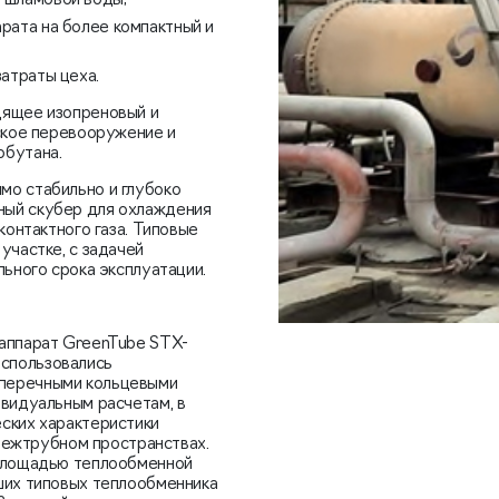
 шламовой воды;
рата на более компактный и
атраты цеха.
дящее изопреновый и
еское перевооружение и
обутана.
мо стабильно и глубоко
ный скубер для охлаждения
контактного газа. Типовые
участке, с задачей
льного срока эксплуатации.
 аппарат GreenTube STX-
 использовались
перечными кольцевыми
ивидуальным расчетам, в
ских характеристики
 межтрубном пространствах.
 площадью теплообменной
ших типовых теплообменника