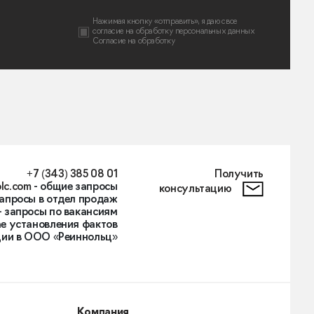
Нажимая кнопку «отправить», я даю свое
согласие на
обработку персональных данных
Согласие на обработку
+7 (343) 385 08 01
Получить
lc.com
- общие запросы
консультацию
запросы в отдел продаж
- запросы по вакансиям
е установления фактов
ии в ООО «Реиннольц»
Компания