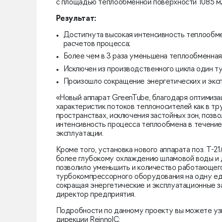
с площадью теплообменной поверхности 1085 м
Результат:
Достигнута высокая интенсивность теплообме
расчетов процесса;
Более чем в 3 раза уменьшена теплообменна
Исключен из производственного цикла один т
Произошло сокращение энергетических и эксп
«Новый аппарат GreenTube, благодаря оптимиза
характеристик потоков теплоносителей как в тр
пространствах, исключения застойных зон, позв
интенсивность процесса теплообмена в течение
эксплуатации.
Кроме того, установка нового аппарата поз. Т-2
более глубокому охлаждению шламовой воды и д
позволило уменьшить и количество работающего
турбокомпрессорного оборудования на одну ед
сокращая энергетические и эксплуатационные 
директор предприятия.
Подробности по данному проекту вы можете уз
дирекции ReinnolC: