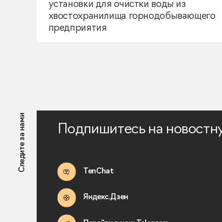
установки для очистки воды из
хвостохранилища горнодобывающего
предприятия
Следите за нами
Подпишитесь на новостн
TenChat
Яндекс.Дзен