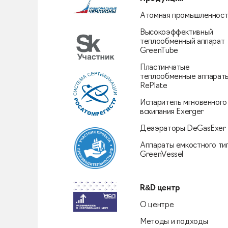
Атомная промышленност
Высокоэффективный
теплообменный аппарат
GreenTube
Пластинчатые
теплообменные аппарат
RePlate
Испаритель мгновенного
вскипания Exerger
Деаэраторы DeGasExer
Аппараты емкостного ти
GreenVessel
R&D центр
О центре
Методы и подходы