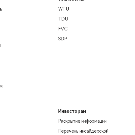
ь
WTU
TDU
FVC
SDP
ы
па
Инвесторам
Раскрытие информации
Перечень инсайдерской