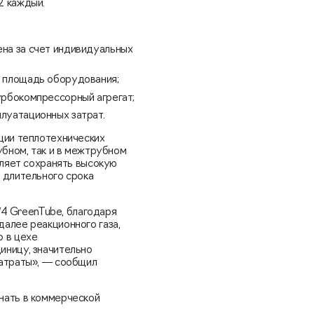
2 каждый.
на за счет индивидуальных
я площадь оборудования;
урбокомпрессорный агрегат;
луатационных затрат.
ции теплотехнических
убном, так и в межтрубном
оляет сохранять высокую
 длительного срока
1/4 GreenTube, благодаря
алее реакционного газа,
 в цехе
иницу, значительно
затраты», — сообщил
нать в коммерческой