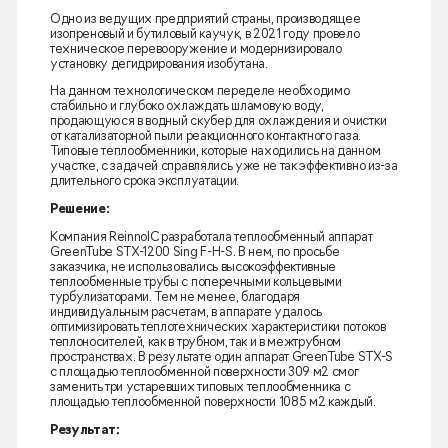
Одно из ведущих предприятий страны, производящее
изопреновый и бутиловый каучук, в 2021 году провело
техническое перевооружение и модернизировало
установку дегидрирования изобутана.
На данном технологическом переделе необходимо
стабильно и глубоко охлаждать шламовую воду,
продающуюся в водный скубер для охлаждения и очистки
от катализаторной пыли реакционного контактного газа.
Типовые теплообменники, которые находились на данном
участке, с задачей справлялись уже не так эффективно из-за
длительного срока эксплуатации.
Решение:
Компания ReinnolC разработала теплообменный аппарат
GreenTube STX-1200 Sing F-H-S. В нем, по просьбе
заказчика, не использовались высокоэффективные
теплообменные трубы с поперечными кольцевыми
турбулизаторами. Тем не менее, благодаря
индивидуальным расчетам, в аппарате удалось
оптимизировать теплотехнических характеристики потоков
теплоносителей, как в трубном, так и в межтрубном
пространствах. В результате один аппарат GreenTube STX-S
с площадью теплообменной поверхности 309 м2 смог
заменить три устаревших типовых теплообменника с
площадью теплообменной поверхности 1085 м2 каждый.
Результат: