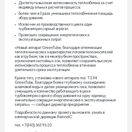
Достигнута высокая интенсивность теплообмена за счет
индивидуальных расчетов процесса;
Более чем в 3 раза уменьшена теплообменная площадь
оборудования;
Исключен из производственного цикла один
турбокомпрессорный агрегат;
Произошло сокращение энергетических и
эксплуатационных затрат.
«Новый аппарат GreenTube, благодаря оптимизации
теплотехнических характеристик потоков теплоносителей
как в трубном, так и в межтрубном пространствах,
исключения застойных зон, позволяет сохранять высокую
интенсивность процесса теплообмена в течение
длительного срока эксплуатации.
Кроме того, установка нового аппарата поз. Т-21/4
GreenTube, благодаря более глубокому охлаждению
шламовой воды и далее реакционного газа, позволило
уменьшить и количество работающего в цехе
турбокомпрессорного оборудования на одну единицу,
значительно сокращая энергетические и эксплуатационные
затраты», — сообщил директор предприятия.
Подробности по данному проекту вы можете узнать в
коммерческой дирекции ReinnolC:
тел. +7(343) 363 96 20