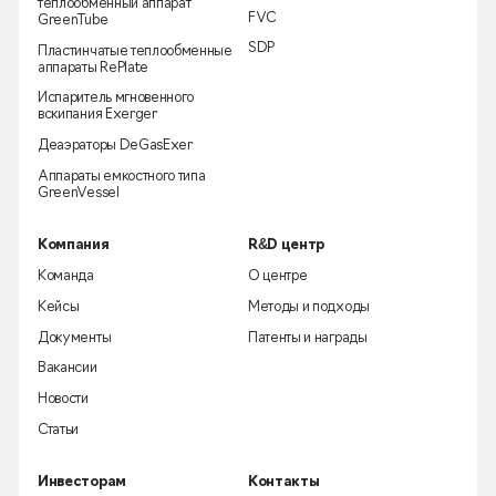
теплообменный аппарат
FVC
GreenTube
SDP
Пластинчатые теплообменные
аппараты RePlate
Испаритель мгновенного
вскипания Exerger
Деаэраторы DeGasExer
Аппараты емкостного типа
GreenVessel
Компания
R&D центр
Команда
О центре
Кейсы
Методы и подходы
Документы
Патенты и награды
Вакансии
Новости
Статьи
Инвесторам
Контакты