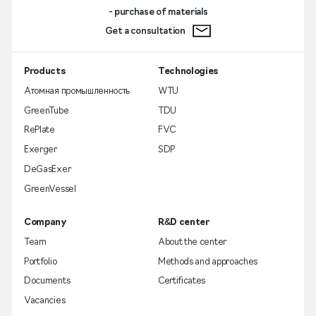
- purchase of materials
Get a consultation
Products
Technologies
Атомная промышленность
WTU
GreenTube
TDU
RePlate
FVC
Exerger
SDP
DeGasExer
GreenVessel
Company
R&D center
Team
About the center
Portfolio
Methods and approaches
Documents
Certificates
Vacancies