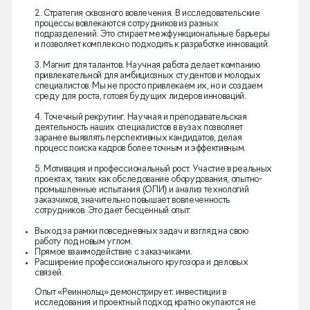
2. Стратегия сквозного вовлечения. В исследовательские
процессы вовлекаются сотрудников из разных
подразделений. Это стирает межфункциональные барьеры
и позволяет комплексно подходить к разработке инноваций.
3. Магнит для талантов. Научная работа делает компанию
привлекательной для амбициозных студентов и молодых
специалистов. Мы не просто привлекаем их, но и создаем
среду для роста, готовя будущих лидеров инноваций.
4. Точечный рекрутинг. Научная и преподавательская
деятельность наших специалистов в вузах позволяет
заранее выявлять перспективных кандидатов, делая
процесс поиска кадров более точным и эффективным.
5. Мотивация и профессиональный рост. Участие в реальных
проектах, таких как обследование оборудования, опытно-
промышленные испытания (ОПИ) и анализ технологий
заказчиков, значительно повышает вовлеченность
сотрудников. Это дает бесценный опыт:
Выход за рамки повседневных задач и взгляд на свою
работу под новым углом.
Прямое взаимодействие с заказчиками.
Расширение профессионального кругозора и деловых
связей.
Опыт «Реиннольц» демонстрирует: инвестиции в
исследования и проектный подход кратно окупаются не