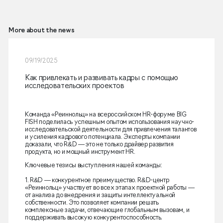
More about the news
09/19/2025
Как привлекать и развивать кадры с помощью
исследовательских проектов
Команда «Реиннольц» на всероссийском HR-форуме BIG
FISH поделилась успешным опытом использования научно-
исследовательской деятельности для привлечения талантов
и усиления кадрового потенциала. Эксперты компании
доказали, что R&D — это не только драйвер развития
продукта, но и мощный инструмент HR.
Ключевые тезисы выступления нашей команды:
1. R&D — конкурентное преимущество. R&D-центр
«Реиннольц» участвует во всех этапах проектной работы —
от анализа до внедрения и защиты интеллектуальной
собственности. Это позволяет компании решать
комплексные задачи, отвечающие глобальным вызовам, и
поддерживать высокую конкурентоспособность.