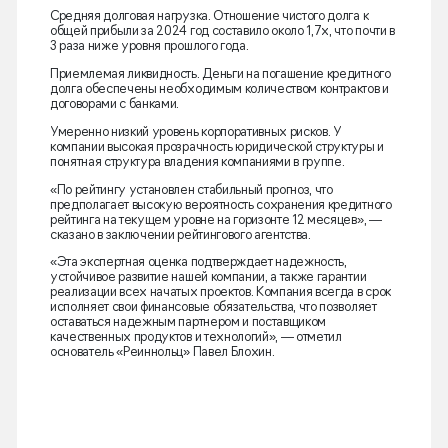
Средняя долговая нагрузка. Отношение чистого долга к
общей прибыли за 2024 год составило около 1,7х, что почти в
3 раза ниже уровня прошлого года.
Приемлемая ликвидность. Деньги на погашение кредитного
долга обеспечены необходимым количеством контрактов и
договорами с банками.
Умеренно низкий уровень корпоративных рисков. У
компании высокая прозрачность юридической структуры и
понятная структура владения компаниями в группе.
«По рейтингу установлен стабильный прогноз, что
предполагает высокую вероятность сохранения кредитного
рейтинга на текущем уровне на горизонте 12 месяцев», —
сказано в заключении рейтингового агентства.
«Эта экспертная оценка подтверждает надежность,
устойчивое развитие нашей компании, а также гарантии
реализации всех начатых проектов. Компания всегда в срок
исполняет свои финансовые обязательства, что позволяет
оставаться надежным партнером и поставщиком
качественных продуктов и технологий», — отметил
основатель «Реиннольц» Павел Блохин.