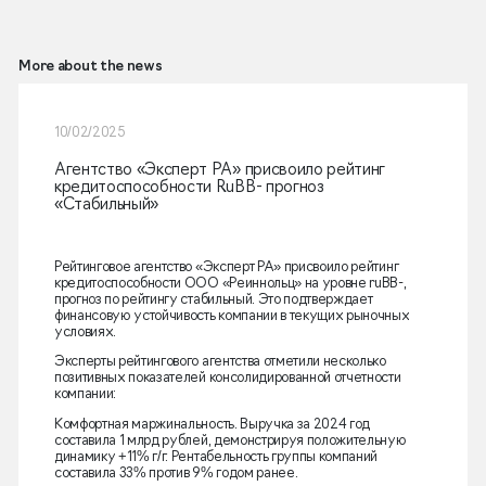
More about the news
10/02/2025
Агентство «Эксперт РА» присвоило рейтинг
кредитоспособности RuВВ- прогноз
«Стабильный»
Рейтинговое агентство «Эксперт РА» присвоило рейтинг
кредитоспособности ООО «Реиннольц» на уровне ruBB-,
прогноз по рейтингу стабильный. Это подтверждает
финансовую устойчивость компании в текущих рыночных
условиях.
Эксперты рейтингового агентства отметили несколько
позитивных показателей консолидированной отчетности
компании:
Комфортная маржинальность. Выручка за 2024 год
составила 1 млрд рублей, демонстрируя положительную
динамику +11% г/г. Рентабельность группы компаний
составила 33% против 9% годом ранее.