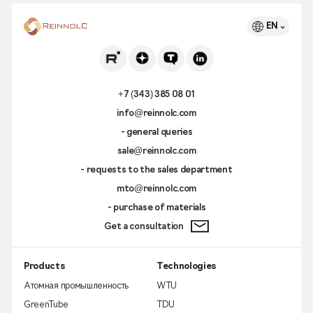
EN
+7 (343) 385 08 01
info@reinnolc.com
- general queries
sale@reinnolc.com
- requests to the sales department
mto@reinnolc.com
- purchase of materials
Get a consultation
Products
Technologies
Атомная промышленность
WTU
GreenTube
TDU