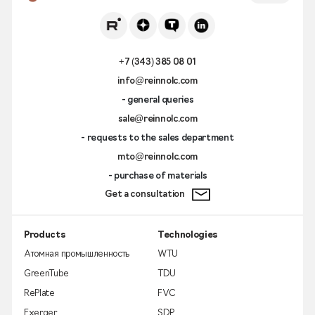
+7 (343) 385 08 01
info@reinnolc.com
- general queries
sale@reinnolc.com
- requests to the sales department
mto@reinnolc.com
- purchase of materials
Get a consultation
Products
Technologies
Атомная промышленность
WTU
GreenTube
TDU
RePlate
FVC
Exerger
SDP