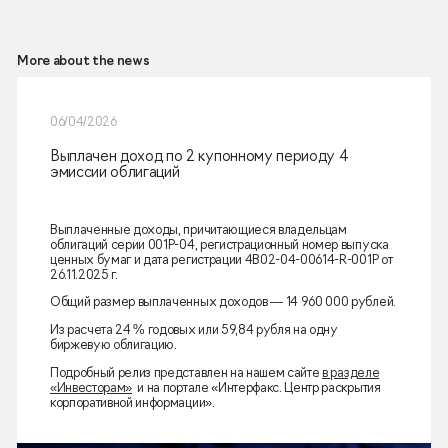
More about the news
06/04/2026
Выплачен доход по 2 купонному периоду 4
эмиссии облигаций
Выплаченные доходы, причитающиеся владельцам
облигаций серии 001P-04, регистрационный номер выпуска
ценных бумаг и дата регистрации 4B02-04-00614-R-001P от
26.11.2025 г.
Общий размер выплаченных доходов — 14 960 000 рублей.
Из расчета 24 % годовых или 59,84 рубля на одну
биржевую облигацию.
Подробный релиз представлен на нашем сайте
в разделе
«Инвесторам»
и на портале «Интерфакс. Центр раскрытия
корпоративной информации».