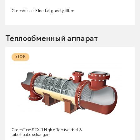
GreenVessel F Inertial gravity filter
Теплообменный аппарат
STX-R
GreenTube STX-R High effective shell &
tube heat exchanger