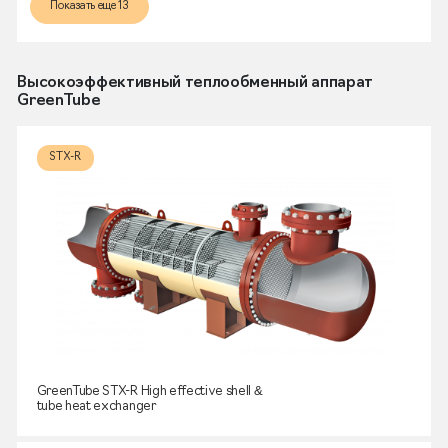
Показать еще 13
Высокоэффективный теплообменный аппарат
GreenTube
STX-R
GreenTube STX-R High effective shell &
tube heat exchanger