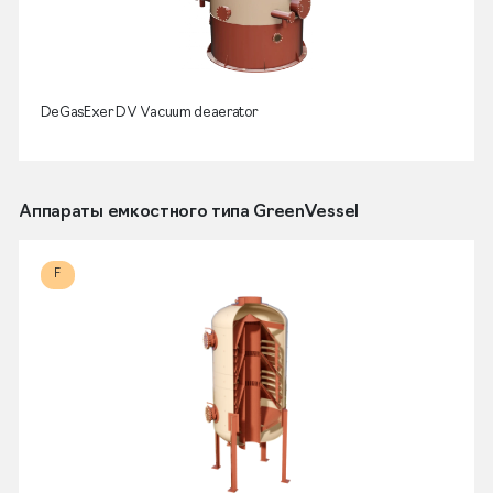
DeGasExer DV Vacuum deaerator
Аппараты емкостного типа GreenVessel
F