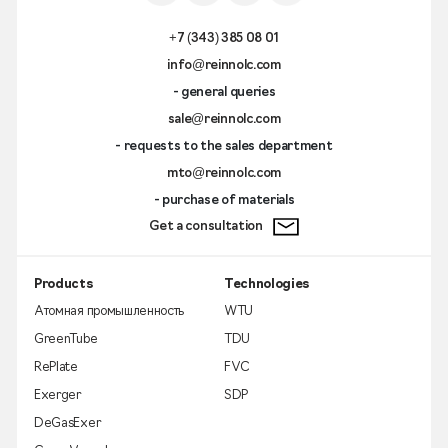
+7 (343) 385 08 01
info@reinnolc.com
- general queries
sale@reinnolc.com
- requests to the sales department
mto@reinnolc.com
- purchase of materials
Get a consultation
Products
Technologies
Атомная промышленность
WTU
GreenTube
TDU
RePlate
FVC
Exerger
SDP
DeGasExer