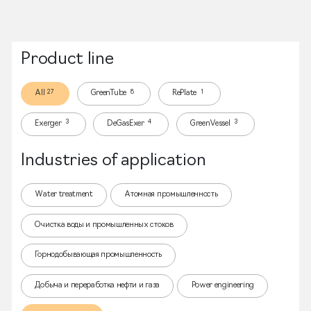
Product line
27
8
1
All
GreenTube
RePlate
3
4
3
Exerger
DeGasExer
GreenVessel
Industries of application
Water treatment
Атомная промышленность
Очистка воды и промышленных стоков
Горнодобывающая промышленность
Добыча и переработка нефти и газа
Power engineering