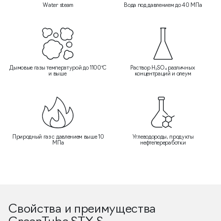
Water steam
Вода под давлением до 40 МПа
Дымовые газы температурой до 1100°C
Раствор H₂SO₄ различных
и выше
концентраций и олеум
Природный газ с давлением выше 10
Углеводороды, продукты
МПа
нефтепереработки
Свойства и преимущества