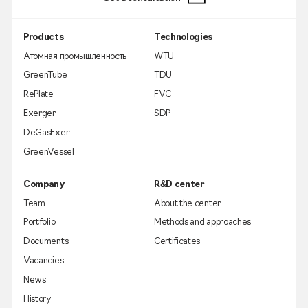
Products
Technologies
Атомная промышленность
WTU
GreenTube
TDU
RePlate
FVC
Exerger
SDP
DeGasExer
GreenVessel
Company
R&D center
Team
About the center
Portfolio
Methods and approaches
Documents
Certificates
Vacancies
News
History