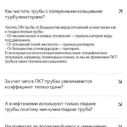
Как чистить трубы с поперечными кольцевыми
турбулизаторами?
Чистить ПКт-трубы от большинства видов отложений нужно также как
и гладкостенные трубы:
- От механических и иловых отложений — промыть напором воды
под давлением,
- От отложений солей жесткости — промыть раствором,
- От большинства углеводородов — пропарить.
Если в процессе эксплуатации возможны иные специфические
отложения, например, полимерные пленки, то мы не применяем ПКТ-
трубы в своих технических решениях.
За счет чего в ПКТ-трубах увеличивается
коэффициент теплоотдачи?
А в нефтехимии используют только гладкие
трубы, поэтому нам нужна гладкая труба?
Не приведет ли эрозионный износ к уменьшению