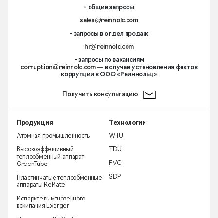
- общие запросы
sales@reinnolc.com
- запросы в отдел продаж
hr@reinnolc.com
- запросы по вакансиям
corruption@reinnolc.com
— в случае установления фактов
коррупции в ООО «Реиннольц»
Получить консультацию
Продукция
Технологии
Атомная промышленность
WTU
Высокоэффективный
TDU
теплообменный аппарат
FVC
GreenTube
SDP
Пластинчатые теплообменные
аппараты RePlate
Испаритель мгновенного
вскипания Exerger