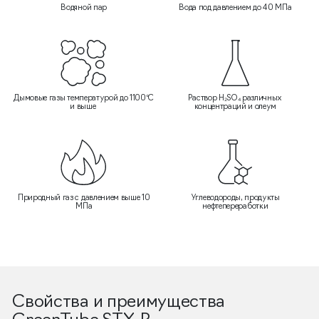
Водяной пар
Вода под давлением до 40 МПа
Дымовые газы температурой до 1100°C
Раствор H₂SO₄ различных
и выше
концентраций и олеум
Природный газ с давлением выше 10
Углеводороды, продукты
МПа
нефтепереработки
Свойства и преимущества