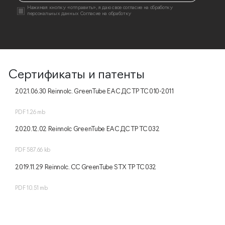
Нажимая кнопку «отправить», я даю свое согласие на
обработку
персональных данных
Согласие на обработку
Cертификаты и патенты
2021.06.30 Reinnolc. GreenTube EAC ДС ТР ТС 010-2011
PDF 1.26 mb
2020.12.02 Reinnolc GreenTube EAC ДС ТР ТС 032
PDF 587.66 kb
2019.11.29 Reinnolc. CC GreenTube STX ТР ТС 032
PDF 10.51 mb