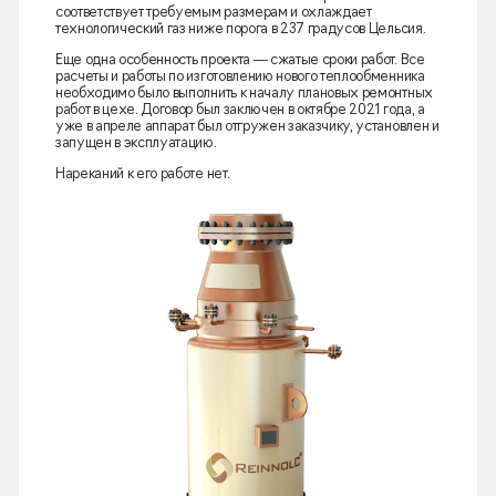
соответствует требуемым размерам и охлаждает
технологический газ ниже порога в 237 градусов Цельсия.
Еще одна особенность проекта — сжатые сроки работ. Все
расчеты и работы по изготовлению нового теплообменника
необходимо было выполнить к началу плановых ремонтных
работ в цехе. Договор был заключен в октябре 2021 года, а
уже в апреле аппарат был отгружен заказчику, установлен и
запущен в эксплуатацию.
Нареканий к его работе нет.