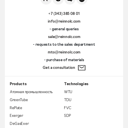
+7 (343) 385 08 01
info@reinnolc.com
- general queries
sale@reinnolc.com
- requests to the sales department
mto@reinnolc.com
- purchase of materials
Get a consultation
Products
Technologies
Атомная промышленность
WTU
GreenTube
TDU
RePlate
FVC
Exerger
SDP
DeGasExer