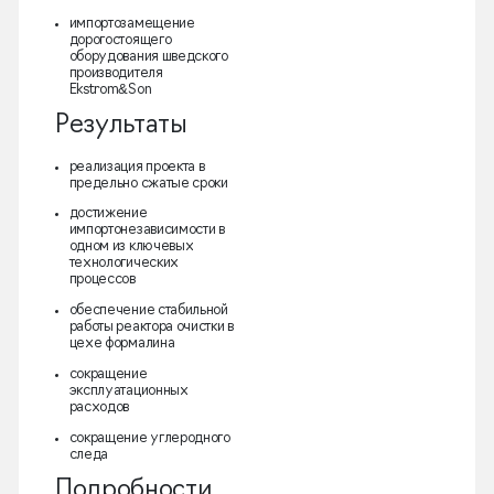
импортозамещение
дорогостоящего
оборудования шведского
производителя
Ekstrom&Son
Результаты
реализация проекта в
предельно сжатые сроки
достижение
импортонезависимости в
одном из ключевых
технологических
процессов
обеспечение стабильной
работы реактора очистки в
цехе формалина
сокращение
эксплуатационных
расходов
сокращение углеродного
следа
Подробности