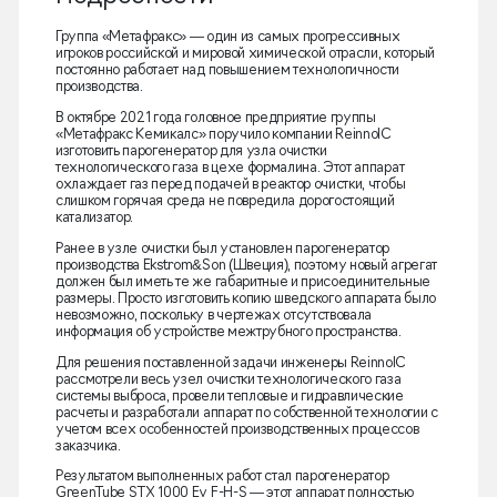
Группа «Метафракс» — один из самых прогрессивных
игроков российской и мировой химической отрасли, который
постоянно работает над повышением технологичности
производства.
В октябре 2021 года головное предприятие группы
«Метафракс Кемикалс» поручило компании ReinnolC
изготовить парогенератор для узла очистки
технологического газа в цехе формалина. Этот аппарат
охлаждает газ перед подачей в реактор очистки, чтобы
слишком горячая среда не повредила дорогостоящий
катализатор.
Ранее в узле очистки был установлен парогенератор
производства Ekstrom&Son (Швеция), поэтому новый агрегат
должен был иметь те же габаритные и присоединительные
размеры. Просто изготовить копию шведского аппарата было
невозможно, поскольку в чертежах отсутствовала
информация об устройстве межтрубного пространства.
Для решения поставленной задачи инженеры ReinnolC
рассмотрели весь узел очистки технологического газа
системы выброса, провели тепловые и гидравлические
расчеты и разработали аппарат по собственной технологии с
учетом всех особенностей производственных процессов
заказчика.
Результатом выполненных работ стал парогенератор
GreenTube STX 1000 Ev F-H-S — этот аппарат полностью