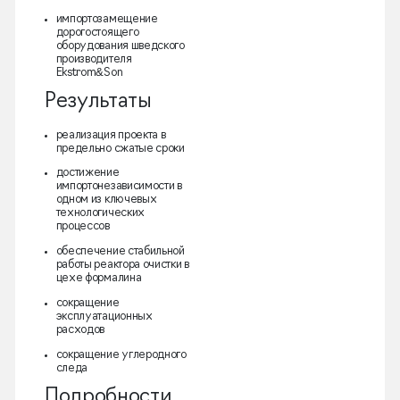
импортозамещение
дорогостоящего
оборудования шведского
производителя
Ekstrom&Son
Результаты
реализация проекта в
предельно сжатые сроки
достижение
импортонезависимости в
одном из ключевых
технологических
процессов
обеспечение стабильной
работы реактора очистки в
цехе формалина
сокращение
эксплуатационных
расходов
сокращение углеродного
следа
Подробности