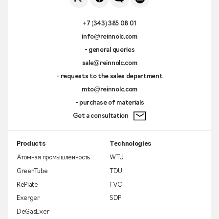
+7 (343) 385 08 01
info@reinnolc.com
- general queries
sale@reinnolc.com
- requests to the sales department
mto@reinnolc.com
- purchase of materials
Get a consultation
Products
Technologies
Атомная промышленность
WTU
GreenTube
TDU
RePlate
FVC
Exerger
SDP
DeGasExer