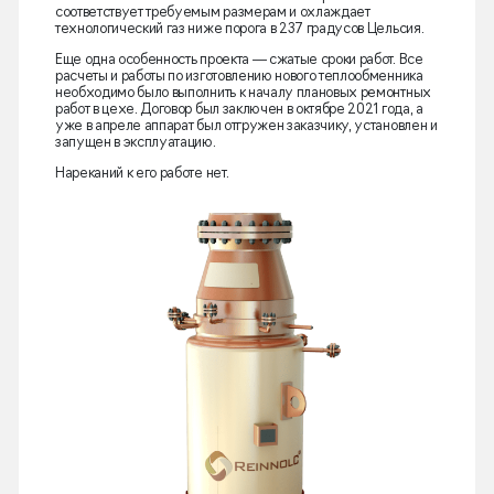
соответствует требуемым размерам и охлаждает
технологический газ ниже порога в 237 градусов Цельсия.
Еще одна особенность проекта — сжатые сроки работ. Все
расчеты и работы по изготовлению нового теплообменника
необходимо было выполнить к началу плановых ремонтных
работ в цехе. Договор был заключен в октябре 2021 года, а
уже в апреле аппарат был отгружен заказчику, установлен и
запущен в эксплуатацию.
Нареканий к его работе нет.