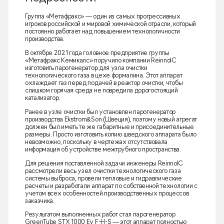
Группа «Метафракс» — один из самых прогрессивных
игроков российской и мировой химической отрасли, который
постоянно работает над повышением технологичности
производства.
В октябре 2021 года головное предприятие группы
«Метафракс Кемикалс» поручило компании ReinnolC
изготовить парогенератор для узла очистки
технологического газа в цехе формалина. Этот аппарат
охлаждает газ перед подачей в реактор очистки, чтобы
слишком горячая среда не повредила дорогостоящий
катализатор.
Ранее в узле очистки был установлен парогенератор
производства Ekstrom&Son (Швеция), поэтому новый агрегат
должен был иметь те же габаритные и присоединительные
размеры. Просто изготовить копию шведского аппарата было
невозможно, поскольку в чертежах отсутствовала
информация об устройстве межтрубного пространства.
Для решения поставленной задачи инженеры ReinnolC
рассмотрели весь узел очистки технологического газа
системы выброса, провели тепловые и гидравлические
расчеты и разработали аппарат по собственной технологии с
учетом всех особенностей производственных процессов
заказчика.
Результатом выполненных работ стал парогенератор
GreenTube STX 1000 Ev F-H-S — этот аппарат полностью