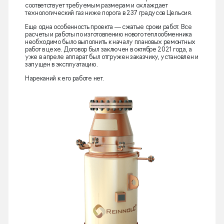
соответствует требуемым размерам и охлаждает
технологический газ ниже порога в 237 градусов Цельсия.
Еще одна особенность проекта — сжатые сроки работ. Все
расчеты и работы по изготовлению нового теплообменника
необходимо было выполнить к началу плановых ремонтных
работ в цехе. Договор был заключен в октябре 2021 года, а
уже в апреле аппарат был отгружен заказчику, установлен и
запущен в эксплуатацию.
Нареканий к его работе нет.