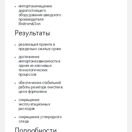
импортозамещение
дорогостоящего
оборудования шведского
производителя
Ekstrom&Son
Результаты
реализация проекта в
предельно сжатые сроки
достижение
импортонезависимости в
одном из ключевых
технологических
процессов
обеспечение стабильной
работы реактора очистки в
цехе формалина
сокращение
эксплуатационных
расходов
сокращение углеродного
следа
Подробности