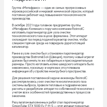
Группа «Метафракс» — один из самых прогрессивных
игроков российской и мировой химической отрасли, который
постоянно работает над повышением технологичности
производства.
В октябре 2021 года головное предприятие группы
«Метафракс Кемикалс» поручило компании ReinnolC
изготовить парогенератор для узла очистки
технологического газа в цехе формалина. Этот аппарат
охлаждает газ перед подачей в реактор очистки, чтобы
слишком горячая среда не повредила дорогостоящий
катализатор.
Ранее в узле очистки был установлен парогенератор
производства Ekstrom&Son (Швеция), поэтому новый агрегат
должен был иметь те же габаритные и присоединительные
размеры. Просто изготовить копию шведского аппарата было
невозможно, поскольку в чертежах отсутствовала
информация об устройстве межтрубного пространства.
Для решения поставленной задачи инженеры ReinnolC
рассмотрели весь узел очистки технологического газа
системы выброса, провели тепловые и гидравлические
расчеты и разработали аппарат по собственной технологии с
учетом всех особенностей производственных процессов
заказчика.
Результатом выполненных работ стал парогенератор
GreenTube STX 1000 Ev F-H-S — этот аппарат полностью