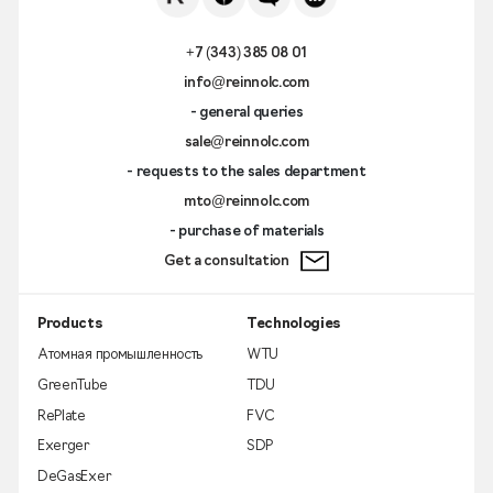
+7 (343) 385 08 01
info@reinnolc.com
- general queries
sale@reinnolc.com
- requests to the sales department
mto@reinnolc.com
- purchase of materials
Get a consultation
Products
Technologies
Атомная промышленность
WTU
GreenTube
TDU
RePlate
FVC
Exerger
SDP
DeGasExer