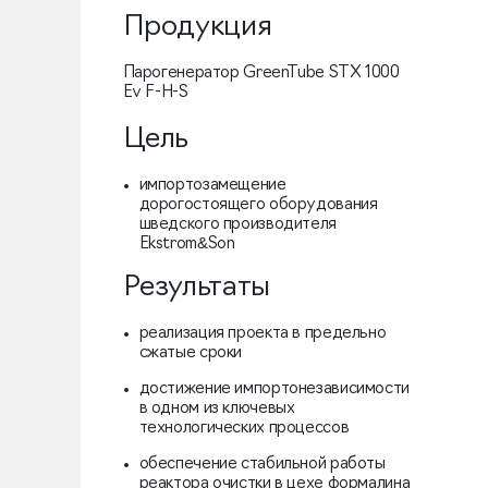
Продукция
Парогенератор GreenTube STX 1000
Ev F-H-S
Цель
импортозамещение
дорогостоящего оборудования
шведского производителя
Ekstrom&Son
Результаты
реализация проекта в предельно
сжатые сроки
достижение импортонезависимости
в одном из ключевых
технологических процессов
обеспечение стабильной работы
реактора очистки в цехе формалина