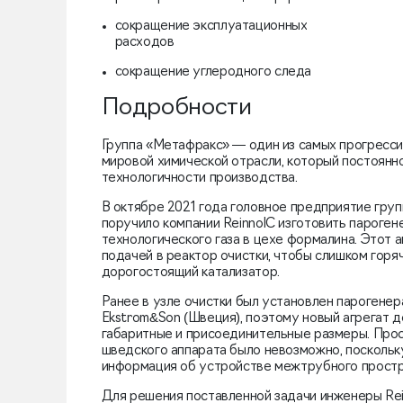
сокращение эксплуатационных
расходов
сокращение углеродного следа
Подробности
Группа «Метафракс» — один из самых прогресси
мировой химической отрасли, который постоян
технологичности производства.
В октябре 2021 года головное предприятие гру
поручило компании ReinnolC изготовить пароген
технологического газа в цехе формалина. Этот 
подачей в реактор очистки, чтобы слишком горя
дорогостоящий катализатор.
Ранее в узле очистки был установлен парогене
Ekstrom&Son (Швеция), поэтому новый агрегат 
габаритные и присоединительные размеры. Прос
шведского аппарата было невозможно, поскольк
информация об устройстве межтрубного простр
Для решения поставленной задачи инженеры Re