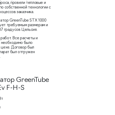
броса, провели тепловые и
по собственной технологии с
оцессов заказчика.
ратор GreenTube STX 1000
вует требуемым размерам и
37 градусов Цельсия.
работ. Все расчеты и
а необходимо было
 цехе. Договор был
ппарат был отгружен
.
атор GreenTube
Ev F-H-S
Вт
м