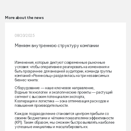
More about the news
08/20/2025
Меняем внутреннюю структуру компании
Изменения, которые диктуют современные рыночные
условия: чтобы оперативнее реагировать на изменения и
быть прозрачнее для внешней аудитории, команда группы
компаний «Реиннольц» разделилась на три независимых
бизнес-юнита:
Оборудование — наше ключевое направление,
Водные технологии и экологические проекты — растущий
сегмент с высоким потенциалом экспорта,
Кооперация и логистика — зона оптимизация расходов и
повышения производительности.
Каждое подразделение становится центром прибыли со
своими бюджетами и чёткими показателями эффективности
(KPI). Таким образом, мы сможем быстро выявлять наиболее
успешные инициативы и масштабировать их.