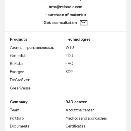
mto@reinnolc.com
- purchase of materials
Get a consultation
Products
Technologies
Атомная промышленность
WTU
GreenTube
TDU
RePlate
FVC
Exerger
SDP
DeGasExer
GreenVessel
Company
R&D center
Team
About the center
Portfolio
Methods and approaches
Documents
Certificates