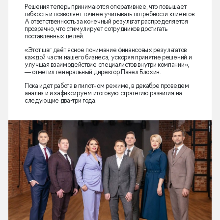
Решения теперь принимаются оперативнее, что повышает
гибкость и позволяет точнее учитывать потребности клиентов.
А ответственность за конечный результат распределяется
прозрачно, что стимулирует сотрудников достигать
поставленных целей.
«Этот шаг даёт ясное понимание финансовых результатов
каждой части нашего бизнеса, ускоряя принятие решений и
улучшая взаимодействие специалистов внутри компании»,
— отметил генеральный директор Павел Блохин.
Пока идет работа в пилотном режиме, в декабре проведем
анализ и и зафиксируем итоговую стратегию развития на
следующие два-три года.